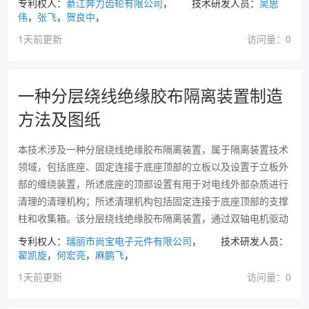
专利权人：
綦江奔力齿轮有限公司
， 技术研发人员：
吴思
伟
，
张飞
，
贺良中
，
1天前更新
访问量：0
一种分层绕线绝缘胶布隔离装置制造
方法及图纸
本技术涉及一种分层绕线绝缘胶布隔离装置，属于隔离装置技术
领域，包括底座、固定连接于底座顶部的立板以及设置于立板外
部的缠绕装置，所述底座的顶部设置有用于对电线外部杂质进行
清理的清理机构；所述清理机构包括固定连接于底座顶部的支撑
柱和收集箱。该分层绕线绝缘胶布隔离装置，通过双轴电机驱动
专利权人：
瑞丽市尚宝电子元件有限公司
， 技术研发人员：
翟凯旋
，
何宏亮
，
麻鹏飞
，
1天前更新
访问量：0