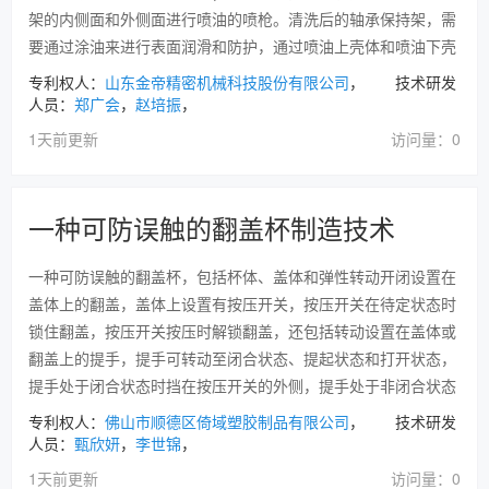
架的内侧面和外侧面进行喷油的喷枪。清洗后的轴承保持架，需
要通过涂油来进行表面润滑和防护，通过喷油上壳体和喷油下壳
专利权人：
山东金帝精密机械科技股份有限公司
， 技术研发
人员：
郑广会
，
赵培振
，
1天前更新
访问量：0
一种可防误触的翻盖杯制造技术
一种可防误触的翻盖杯，包括杯体、盖体和弹性转动开闭设置在
盖体上的翻盖，盖体上设置有按压开关，按压开关在待定状态时
锁住翻盖，按压开关按压时解锁翻盖，还包括转动设置在盖体或
翻盖上的提手，提手可转动至闭合状态、提起状态和打开状态，
提手处于闭合状态时挡在按压开关的外侧，提手处于非闭合状态
专利权人：
佛山市顺德区倚域塑胶制品有限公司
， 技术研发
人员：
甄欣妍
，
李世锦
，
1天前更新
访问量：0