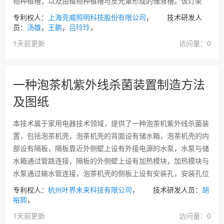
物种植槽；以及由植物种植槽与反光罩形成的储液槽。该灯架
专利权人：
上海亮威照明科技股份有限公司
， 技术研发人
员：
汤雄
，
王鹏
，
吕玲玲
，
1天前更新
访问量：0
一种泡茶机紫外线杀菌装置制造方法
及图纸
本技术属于家用电器技术领域，提供了一种泡茶机紫外线杀菌装
置，包括泡茶机壳，泡茶机壳的背面设有储水箱，泡茶机壳的内
部设有隔板，隔板靠近外侧壁上设有外接电源的水泵，水泵与储
水箱通过管路连接，隔板的外侧壁上设有加热模块，加热模块与
水泵通过输水管连接，泡茶机壳的侧板上设有安装孔，安装孔位
专利权人：
杭州叶界未来科技有限公司
， 技术研发人员：
胡
裕熙
，
1天前更新
访问量：0