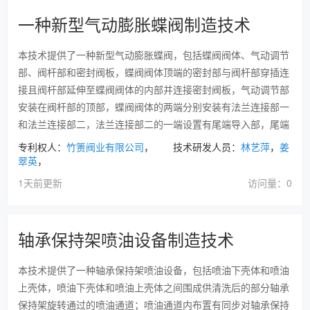
一种新型气动膨胀蝶阀制造技术
本技术提供了一种新型气动膨胀蝶阀，包括蝶阀阀体、气动调节
部、阀杆部和密封阀板，蝶阀阀体顶端的密封部与阀杆部穿插连
接且阀杆部延伸至蝶阀阀体的内部并连接密封阀板，气动调节部
安装在阀杆部的顶部，蝶阀阀体的两端分别安装有法兰连接部一
和法兰连接部二，法兰连接部二的一端设置有尾端导入部，尾端
专利权人：
竹箦阀业有限公司
， 技术研发人员：
林艺萍
，
姜
翠英
，
1天前更新
访问量：0
轴承保持架喷油设备制造技术
本技术提供了一种轴承保持架喷油设备，包括喷油下壳体和喷油
上壳体，喷油下壳体和喷油上壳体之间围成供清洗后的部分轴承
保持架旋转通过的喷油通道；喷油通道内布置有同步对轴承保持