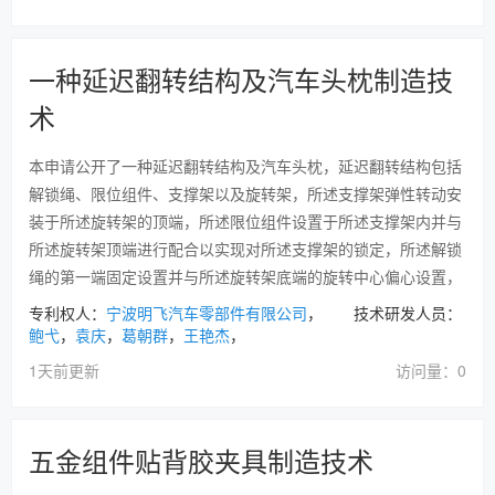
一种延迟翻转结构及汽车头枕制造技
术
本申请公开了一种延迟翻转结构及汽车头枕，延迟翻转结构包括
解锁绳、限位组件、支撑架以及旋转架，所述支撑架弹性转动安
装于所述旋转架的顶端，所述限位组件设置于所述支撑架内并与
所述旋转架顶端进行配合以实现对所述支撑架的锁定，所述解锁
绳的第一端固定设置并与所述旋转架底端的旋转中心偏心设置，
专利权人：
宁波明飞汽车零部件有限公司
， 技术研发人员：
鲍弋
，
袁庆
，
葛朝群
，
王艳杰
，
1天前更新
访问量：0
五金组件贴背胶夹具制造技术