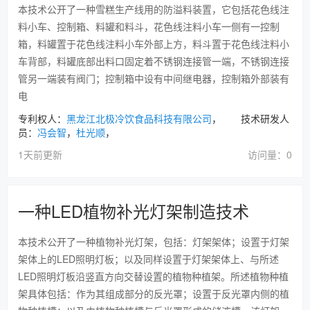
本技术公开了一种雪糕生产线用的防溢料装置，它包括花色线注
料小车、控制箱、料罐和料斗，花色线注料小车一侧有一控制
箱，料罐置于花色线注料小车外部上方，料斗置于花色线注料小
车背部，料罐底部出料口固定着不锈钢连接管一端，不锈钢连接
管另一端装有阀门；控制箱中设有中间继电器，控制箱外部装有
电
专利权人：
黑龙江北极冷饮食品科技有限公司
， 技术研发人
员：
冯会智
，
杜光顺
，
1天前更新
访问量：0
一种LED植物补光灯架制造技术
本技术公开了一种植物补光灯架，包括：灯架架体；设置于灯架
架体上的LED照明灯板；以及同样设置于灯架架体上、与所述
LED照明灯板沿竖直方向交替设置的植物种植架。所述植物种植
架具体包括：作为其组成部分的反光罩；设置于反光罩内侧的植