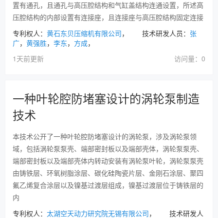
置有通孔，且通孔与高压腔结构和气缸盖结构连通设置，所述高
压腔结构的内部设置有连接座，且连接座与高压腔结构固定连接
专利权人：
黄石东贝压缩机有限公司
， 技术研发人员：
张
广
，
黄强胜
，
李东
，
方成
，
1天前更新
访问量：0
一种叶轮腔防堵塞设计的涡轮泵制造
技术
本技术公开了一种叶轮腔防堵塞设计的涡轮泵，涉及涡轮泵领
域，包括涡轮泵泵壳、端部密封板以及端部壳体，涡轮泵泵壳、
端部密封板以及端部壳体内转动安装有涡轮泵叶轮，涡轮泵泵壳
由铸铁层、环氧树脂涂层、碳化硅陶瓷片层、金刚石涂层、聚四
氟乙烯复合涂层以及镍基过渡层组成，镍基过渡层位于铸铁层的
内
专利权人：
太湖空天动力研究院无锡有限公司
， 技术研发人