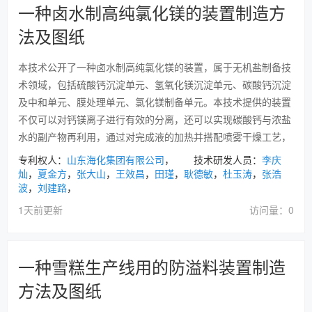
一种卤水制高纯氯化镁的装置制造方
法及图纸
本技术公开了一种卤水制高纯氯化镁的装置，属于无机盐制备技
术领域，包括硫酸钙沉淀单元、氢氧化镁沉淀单元、碳酸钙沉淀
及中和单元、膜处理单元、氯化镁制备单元。本技术提供的装置
不仅可以对钙镁离子进行有效的分离，还可以实现碳酸钙与浓盐
水的副产物再利用，通过对完成液的加热并搭配喷雾干燥工艺，
专利权人：
山东海化集团有限公司
， 技术研发人员：
李庆
灿
，
夏金方
，
张大山
，
王效昌
，
田瑾
，
耿德敏
，
杜玉涛
，
张浩
波
，
刘建路
，
1天前更新
访问量：0
一种雪糕生产线用的防溢料装置制造
方法及图纸