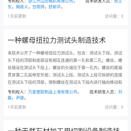
专利权人：
浙江开山压缩机有限公司
， 技术研发人员：
余文
东
，
揭政义
，
甘雨捍
，
舒新华
，
1天前更新
访问量：0
一种螺母扭拉力测试头制造技术
本技术公开了一种螺母扭拉力测试头，包含：测试头下段，测试
头下段的顶部和底部设有相互连通的第一孔和第二孔；螺丝，螺
丝插设在测试头下段上，螺丝的头端位于第一孔内，螺丝的尾端
贯穿第二孔延伸至外部；测试头上段，测试头上段可拆卸的连接
在测试头下段的顶部，限制螺丝在测试头下段内进行轴向移动和
专利权人：
万星塑胶制品上海有限公司
， 技术研发人员：
刘
磊
，
尹骏
，
1天前更新
访问量：0
一种天然石材加工用切割设备制造技