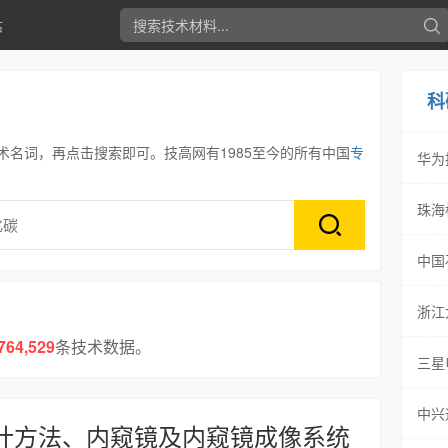
估
科
术名词，再点击搜索即可。技高网有1985至今的所有中国
专
华为
珠海
中国
浙江
764,529
条技术数据。
三星
中兴
计方法、内窥镜及内窥镜成像系统