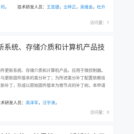
公司
， 技术研发人员：
王昱捷
，
仝梓正
，
吴维金
，
杜升
访问量：1
新系统、存储介质和计算机产品技
固件更新系统、存储介质和计算机产品，应用于微控制器。
本与更新固件版本的差分补丁；为所述差分补丁配置依赖信
更新补丁，形成以原始固件版本为根节点的补丁树。本申请
术研发人员：
高泽军
，
汪宇涛
，
访问量：0