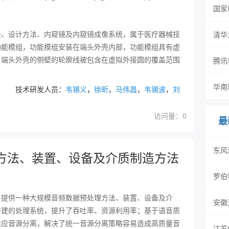
国家
头、设计方法、内窥镜及内窥镜成像系统，属于医疗器械技
清华
功能模组，功能模组安装在端头外壳内部，功能模组具有虚
，端头外壳的侧壁的轮廓线被包含在虚拟外接圆的覆盖范围
腾讯
华南
， 技术研发人员：
韦锡义
，
徐昕
，
马伟昌
，
韦锡波
，
刘
访问量：0
最
东风
方法、装置、设备及介质制造方法
罗伯
，提供一种大规模音频数据预处理方法、装置、设备及介
安徽
搭建的处理系统，提升了吞吐率、资源利用率；基于语音质
适应音源分离，解决了统一音源分离策略容易造成高质量音
江苏