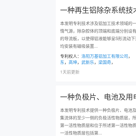
一种再生铝除杂系统技
本发明专利技术涉及铝加工技术领域的
惰气源，除杂腔体的顶端和底端分别设
的导流板，以使得铝液能够呈S形流动下
均安装有磁吸装置...
专利权人：
洛阳万基铝加工有限公司
，
东
，
高坤
，
武新乐
，
梁国奇
，
1天前更新
一种负极片、电池及用
本发明专利技术提供一种负极片、电池
集流体的至少一侧的负极活性物质层，
第一活性物质层和位于所述第一活性物
一活性物质层包括第...