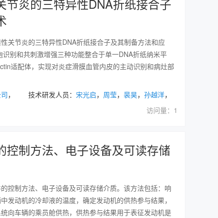
关节炎的三特异性DNA折纸接合子
术
性关节炎的三特异性DNA折纸接合子及其制备方法和应
胞识别和共刺激增强三种功能整合于单一DNA折纸纳米平
ectin适配体，实现对炎症滑膜血管内皮的主动识别和病灶部
公司
， 技术研发人员：
宋光启
，
周莹
，
裴昊
，
孙越洋
，
访问量：1
的控制方法、电子设备及可读存储
件的控制方法、电子设备及可读存储介质。该方法包括：响
辆中发动机的冷却液的温度，确定发动机的供热参与结果，
系统向车辆的乘员舱供热，供热参与结果用于表征发动机是