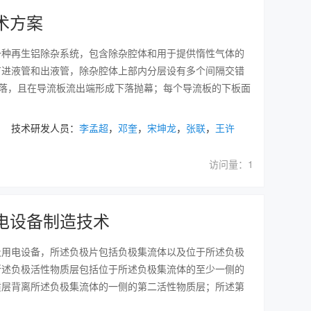
术方案
一种再生铝除杂系统，包含除杂腔体和用于提供惰性气体的
有进液管和出液管，除杂腔体上部内分层设有多个间隔交错
落，且在导流板流出端形成下落抛幕；每个导流板的下板面
 技术研发人员：
李孟超
，
邓奎
，
宋坤龙
，
张联
，
王许
访问量：1
电设备制造技术
及用电设备，所述负极片包括负极集流体以及位于所述负极
所述负极活性物质层包括位于所述负极集流体的至少一侧的
质层背离所述负极集流体的一侧的第二活性物质层；所述第