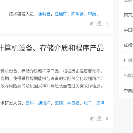
， 技术研发人员：
徐铖晋
，
江旭晖
，
陈明祯
，
李航
，
南京
访问量：1
中国
成都
计算机设备、存储介质和程序产品
广州
计算机设备、存储介质和程序产品，根据历史温度变化率，
石家
样周期，使得采样周期能够与设备的实际热变化过程精准匹
、故障风险高的阶段因采样间隔过长而错过关键故障信息，
中国
术研发人员：
宫科
，
胡海洋
，
梁硕
，
林景福
，
张千
，
吴泽
访问量：0