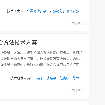
， 技术研发人员：
霍海涛
，
李川
，
张艳芳
，
暴杰
，
张
访问量：0
合方法技术方案
系统及缝合方法。内镜手术缝合系统包括内窥机构、执行机
插设端用于插入自然腔道内，插设端设置有摄像头，内窥机
穿设于第一通道内，执行机构用于将缝合线带入自然腔道
司
， 技术研发人员：
田洪东
，
沈路平
，
范克顺
，
陈龙
，
访问量：0